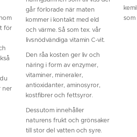
kemi
går förlorade när maten
enom
som 
kommer i kontakt med eld
t för
och värme. Så som tex. vår
livsnödvändiga vitamin C-vit.
ch
Den råa kosten ger liv och
ckså
näring i form av enzymer,
vitaminer, mineraler,
 du
antioxidanter, aminosyror,
r ner
kostfibrer och fettsyror.
Dessutom innehåller
naturens frukt och grönsaker
till stor del vatten och syre.