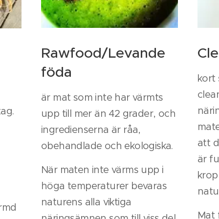
Rawfood/Levande
Cl
föda
kort
clea
är mat som inte har värmts
näri
ag.
upp till mer än 42 grader, och
mate
ingredienserna är råa,
att 
obehandlade och ekologiska.
är f
När maten inte värms upp i
krop
höga temperaturer bevaras
natu
naturens alla viktiga
ärmd
Mat f
näringsämnen som till viss del