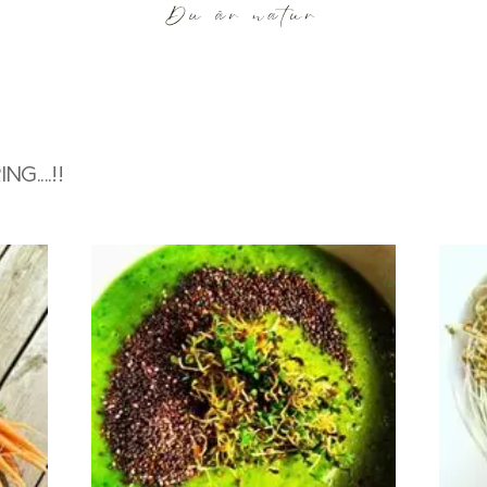
....!!