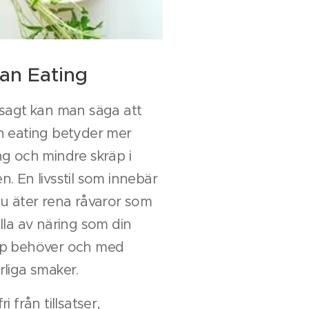
ean Eating
 sagt kan man säga att
n eating betyder mer
ng och mindre skräp i
n. En livsstil som innebär
du äter rena råvaror som
ulla av näring som din
p behöver och med
rliga smaker.
ri från tillsatser,