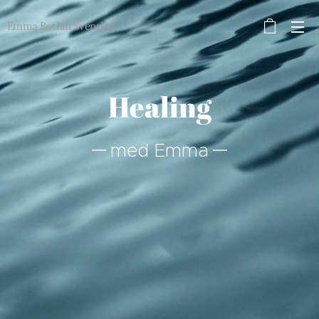
Emma Bothin Svenring
Healing
med Emma