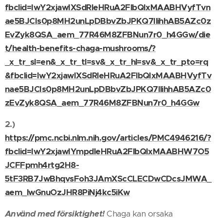
fbclid=IwY2xjawIXSdRleHRuA2FlbQIxMAABHVyfTvn
ae5BJCIs0p8MH2unLpDBbvZbJPKQ7IlihhAB5AZc0z
EvZyk8QSA_aem_77R46M8ZFBNun7r0_h4GGw/die
t/health-benefits-chaga-mushrooms/?
_x_tr_sl=en&_x_tr_tl=sv&_x_tr_hl=sv&_x_tr_pto=rq
&fbclid=IwY2xjawIXSdRleHRuA2FlbQIxMAABHVyfTv
nae5BJCIs0p8MH2unLpDBbvZbJPKQ7IlihhAB5AZc0
zEvZyk8QSA_aem_77R46M8ZFBNun7r0_h4GGw
2.)
https://pmc.ncbi.nlm.nih.gov/articles/PMC4946216/?
fbclid=IwY2xjawIYmpdleHRuA2FlbQIxMAABHW7O5
JCFFpmh4rtg2H8-
5tF3RB7JwBhqvsFoh3JAmXScCLECDwCDcsJMWA_
aem_lwGnuOzJHR8PiNj4kc5iKw
Använd med försiktighet!
Chaga kan orsaka