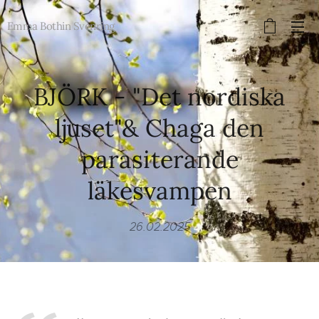
Emma Bothin Svenring
BJÖRK - "Det nordiska
ljuset"& Chaga den
parasiterande
läkesvampen
26.02.2025