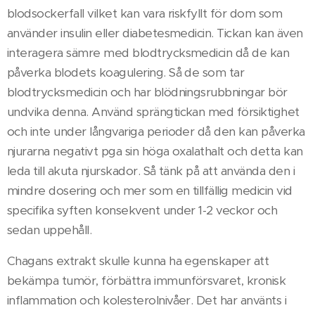
blodsockerfall vilket kan vara riskfyllt för dom som
använder insulin eller diabetesmedicin. Tickan kan även
interagera sämre med blodtrycksmedicin då de kan
påverka blodets koagulering. Så de som tar
blodtrycksmedicin och har blödningsrubbningar bör
undvika denna. Använd sprängtickan med försiktighet
och inte under långvariga perioder då den kan påverka
njurarna negativt pga sin höga oxalathalt och detta kan
leda till akuta njurskador. Så tänk på att använda den i
mindre dosering och mer som en tillfällig medicin vid
specifika syften konsekvent under 1-2 veckor och
sedan uppehåll.
Chagans extrakt skulle kunna ha egenskaper att
bekämpa tumör, förbättra immunförsvaret, kronisk
inflammation och kolesterolnivåer. Det har använts i