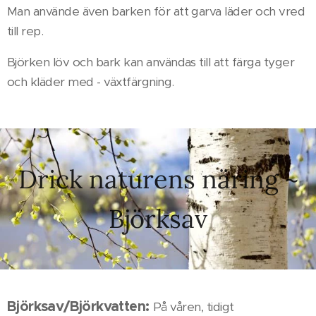
Man använde även barken för att garva läder och vred
till rep.
Björken löv och bark kan användas till att färga tyger
och kläder med - växtfärgning.
Drick naturens näring ~
Björksav
Björksav/Björkvatten:
På våren, tidigt