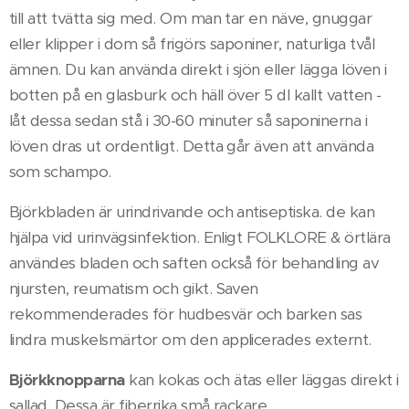
till att tvätta sig med. Om man tar en näve, gnuggar
eller klipper i dom så frigörs saponiner, naturliga tvål
ämnen. Du kan använda direkt i sjön eller lägga löven i
botten på en glasburk och häll över 5 dl kallt vatten -
låt dessa sedan stå i 30-60 minuter så saponinerna i
löven dras ut ordentligt. Detta går även att använda
som schampo.
Björkbladen är urindrivande och antiseptiska. de kan
hjälpa vid urinvägsinfektion. Enligt FOLKLORE & örtlära
användes bladen och saften också för behandling av
njursten, reumatism och gikt. Saven
rekommenderades för hudbesvär och barken sas
lindra muskelsmärtor om den applicerades externt.
Björkknopparna
kan kokas och ätas eller läggas direkt i
sallad. Dessa är fiberrika små rackare.