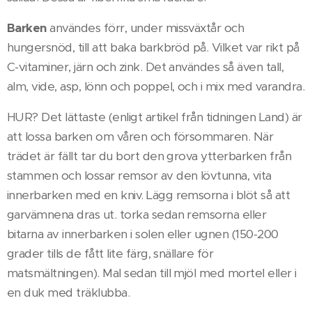
Barken
användes förr, under missväxtår och
hungersnöd, till att baka barkbröd på. Vilket var rikt på
C-vitaminer, järn och zink. Det användes så även tall,
alm, vide, asp, lönn och poppel, och i mix med varandra.
HUR? Det lättaste (enligt artikel från tidningen Land) är
att lossa barken om våren och försommaren. När
trädet är fällt tar du bort den grova ytterbarken från
stammen och lossar remsor av den lövtunna, vita
innerbarken med en kniv. Lägg remsorna i blöt så att
garvämnena dras ut. torka sedan remsorna eller
bitarna av innerbarken i solen eller ugnen (150-200
grader tills de fått lite färg, snällare för
matsmältningen). Mal sedan till mjöl med mortel eller i
en duk med träklubba.