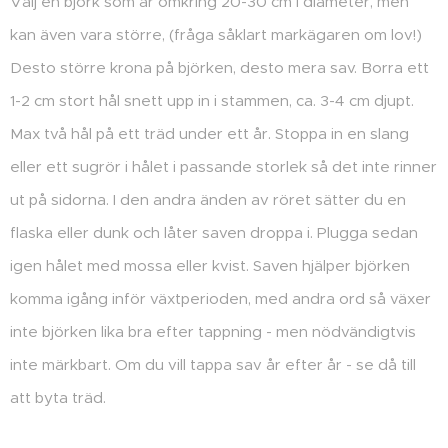
Välj en björk som är omkring 20-30 cm i diameter, men
kan även vara större, (fråga såklart markägaren om lov!)
Desto större krona på björken, desto mera sav. Borra ett
1-2 cm stort hål snett upp in i stammen, ca. 3-4 cm djupt.
Max två hål på ett träd under ett år. Stoppa in en slang
eller ett sugrör i hålet i passande storlek så det inte rinner
ut på sidorna. I den andra änden av röret sätter du en
flaska eller dunk och låter saven droppa i. Plugga sedan
igen hålet med mossa eller kvist. Saven hjälper björken
komma igång inför växtperioden, med andra ord så växer
inte björken lika bra efter tappning - men nödvändigtvis
inte märkbart. Om du vill tappa sav år efter år - se då till
att byta träd.