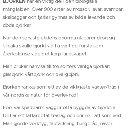
BJÖRKEN
har en viktig del i den biologiska
mångfalden. Över 900 arter av mossor, lavar, svampar,
skalbaggar och fjärilar gynnas av både levande och
döda björkar.
När den senaste istidens enorma glaciärer drog sig
tillbaka skulle björkträd ha varit de första som
återkoloniserade det karja landskapet.
Man brukar hänvisa till tre sorters vanliga björkar:
glasbjörk, vårtbjörk och dvärgbjörk.
Björken rankas som ett av de viktigaste växter/träd i
vår nordiska natur för överlevnad!
Förr var spädbarns vaggor ofta byggda av björkträ.
Det är ett lättarbetat träslag och brinner lätt som ved.
Man gjorde verktyg, taktäckning, husgeråd, näver