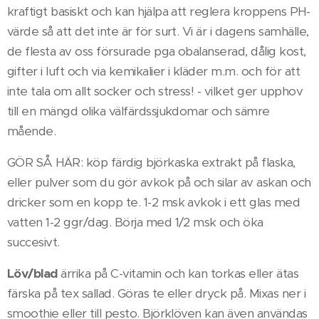
kraftigt basiskt och kan hjälpa att reglera kroppens PH-
värde så att det inte är för surt. Vi är i dagens samhälle,
de flesta av oss försurade pga obalanserad, dålig kost,
gifter i luft och via kemikalier i kläder m.m. och för att
inte tala om allt socker och stress! - vilket ger upphov
till en mängd olika välfärdssjukdomar och sämre
mående.
GÖR SÅ HÄR: köp färdig björkaska extrakt på flaska,
eller pulver som du gör avkok på och silar av askan och
dricker som en kopp te. 1-2 msk avkok i ett glas med
vatten 1-2 ggr/dag. Börja med 1/2 msk och öka
succesivt.
Löv/blad
ärrika på C-vitamin och kan torkas eller ätas
färska på tex sallad. Göras te eller dryck på. Mixas ner i
smoothie eller till pesto. Björklöven kan även användas