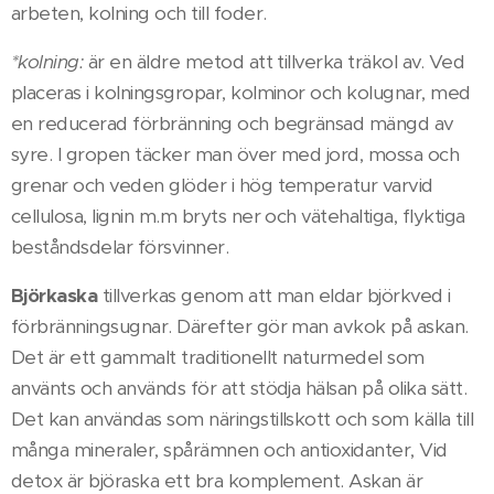
arbeten, kolning och till foder.
*kolning:
är en äldre metod att tillverka träkol av. Ved
placeras i kolningsgropar, kolminor och kolugnar, med
en reducerad förbränning och begränsad mängd av
syre. I gropen täcker man över med jord, mossa och
grenar och veden glöder i hög temperatur varvid
cellulosa, lignin m.m bryts ner och vätehaltiga, flyktiga
beståndsdelar försvinner.
Björkaska
tillverkas genom att man eldar björkved i
förbränningsugnar. Därefter gör man avkok på askan.
Det är ett gammalt traditionellt naturmedel som
använts och används för att stödja hälsan på olika sätt.
Det kan användas som näringstillskott och som källa till
många mineraler, spårämnen och antioxidanter, Vid
detox är björaska ett bra komplement. Askan är