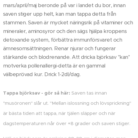
mars/april/maj beronde på var i landet du bor, innan
saven stiger upp helt, kan man tappa detta från
stammen. Saven är mycket näringsrik på vitaminer och
mineraler, aminosyror och den sägs hjälpa kroppens
detoxande system, förbättra immunförsvaret och
ämnesomsättningen. Renar njurar och fungerar
stärkande och blodrenande. Att dricka björksav "kan"
motverka pollenallergi-detta är en gammal
välbeprövad kur. Drick 1-2dl/dag.
Tappa björksav - gör så här:
Saven tas innan
"musöronen" slår ut. "Mellan islossning och lövsprickning"
är bästa tiden att tappa, när tjälen släpper och när
dagstemperaturen når över +8 grader och saven stiger.